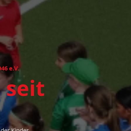
46 e.V.
–
seit
 der Kinder,