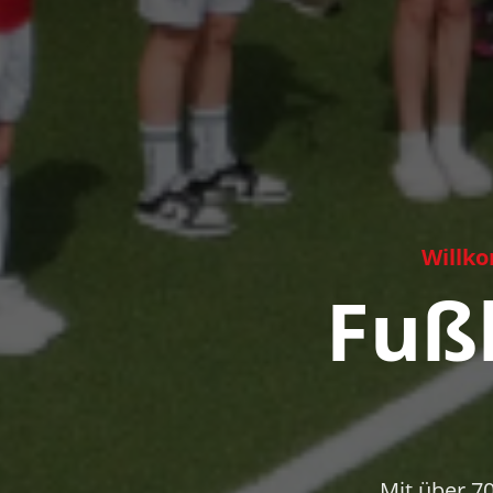
Willko
Fußb
Mit über 70